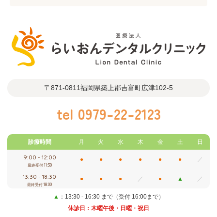
〒871-0811
福岡県築上郡吉富町広津102-5
tel
0979-22-2123
診療時間
月
火
水
木
金
土
日
9:00 - 12:00
●
●
●
●
●
●
／
最終受付 11:30
13:30 - 18:30
●
●
●
／
●
▲
／
最終受付 18:00
▲
：13:30 - 16:30 まで（受付 16:00まで）
休診日：木曜午後・日曜・祝日