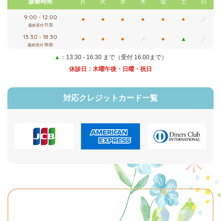
診療時間
月
火
水
木
金
土
日
9:00 - 12:00
●
●
●
●
●
●
／
最終受付 11:30
13:30 - 18:30
●
●
●
／
●
▲
／
最終受付 18:00
▲
：13:30 - 16:30 まで（受付 16:00まで）
休診日：木曜午後・日曜・祝日
対応クレジットカード一覧